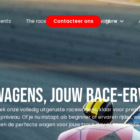
vents
The race & training
Contacteer ons
Onze wagens
NL
wagens, jouw race-er
k onze volledig uitgeruste racewagens, klaar voor prest
pniveau. Of je nu instapt als beginner of ervaren rijder, w
en de perfecte wagen voor jouw track day of competitie