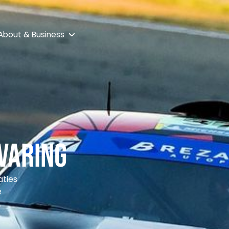
About & Business
varing
aties
e
.