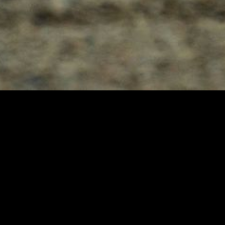
BMW 325i
Specificaties
Ligier JS2R