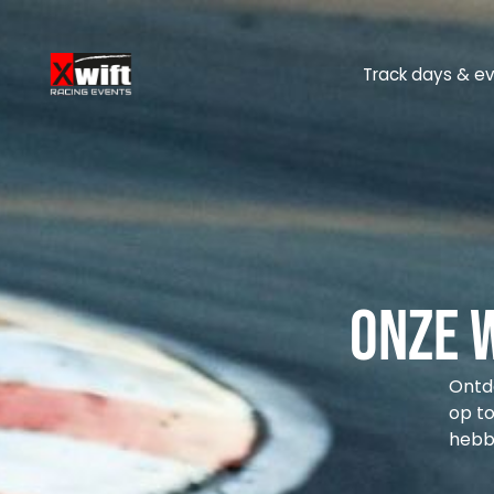
Track days & e
Onze 
Ontde
op to
hebb